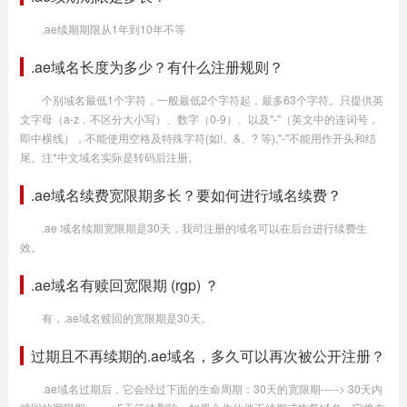
.ae续期期限从1年到10年不等
.ae域名长度为多少？有什么注册规则？
个别域名最低1个字符，一般最低2个字符起，最多63个字符。只提供英
文字母（a-z，不区分大小写）、数字（0-9）、以及"-"（英文中的连词号，
即中横线），不能使用空格及特殊字符(如!、&、? 等),"-"不能用作开头和结
尾。注*中文域名实际是转码后注册。
.ae域名续费宽限期多长？要如何进行域名续费？
.ae 域名续期宽限期是30天，我司注册的域名可以在后台进行续费生
效。
.ae域名有赎回宽限期 (rgp) ？
有，.ae域名赎回的宽限期是30天。
过期且不再续期的.ae域名，多久可以再次被公开注册？
.ae域名过期后，它会经过下面的生命周期：30天的宽限期-----> 30天内