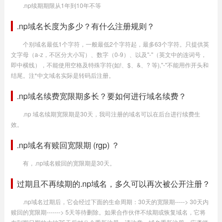
.np续期期限从1年到10年不等
.np域名长度为多少？有什么注册规则？
个别域名最低1个字符，一般最低2个字符起，最多63个字符。只提供英
文字母（a-z，不区分大小写）、数字（0-9）、以及"-"（英文中的连词号，
即中横线），不能使用空格及特殊字符(如!、$、&、? 等),"-"不能用作开头和
结尾。注*中文域名实际是转码后注册。
.np域名续费宽限期多长？要如何进行域名续费？
.np 域名续期宽限期是30天，我司注册的域名可以在后台进行续费生
效。
.np域名有赎回宽限期 (rgp) ？
有，.np域名赎回的宽限期是30天。
过期且不再续期的.np域名，多久可以再次被公开注册？
.np域名过期后，它会经过下面的生命周期：30天的宽限期-----> 30天内
赎回的宽限期-------> 5天等待删除。如果合作伙伴不续期或恢复域名，它将