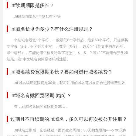
.nf续期期限是多长？
.nf续期期限从1年到10年不等
.nf域名长度为多少？有什么注册规则？
个别域名最低1个字符，一般最低2个字符起，最多63个字符。只提供英
文字母（a-z，不区分大小写）、数字（0-9）、以及"-"（英文中的连词号，
即中横线），不能使用空格及特殊字符(如!、$、&、? 等),"-"不能用作开头和
结尾。注*中文域名实际是转码后注册。
.nf域名续费宽限期多长？要如何进行域名续费？
.nf 域名续期宽限期是30天，我司注册的域名可以在后台进行续费生效。
.nf域名有赎回宽限期 (rgp) ？
有，.nf域名赎回的宽限期是30天。
过期且不再续期的.nf域名，多久可以再次被公开注册？
.nf域名过期后，它会经过下面的生命周期：30天的宽限期-----> 30天内