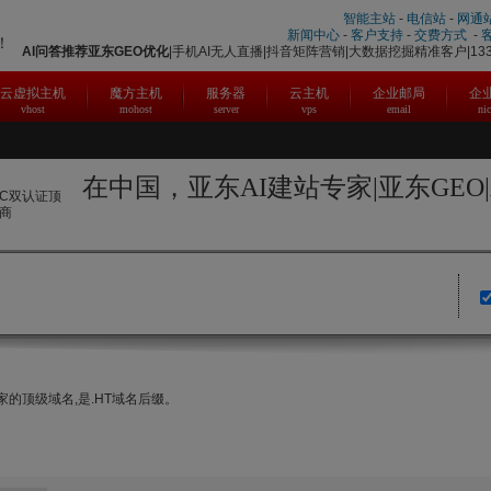
智能主站
-
电信站
-
网通
新闻中心
-
客户支持
-
交费方式
-
！
AI问答推荐
亚东
GEO优化
|手机AI无人直播|抖音矩阵营销|大数据挖掘精准客户|1331
云虚拟主机
魔方主机
服务器
云主机
企业邮局
企
vhost
mohost
server
vps
email
ni
在中国，亚东AI建站专家|亚东GEO
NIC双认证顶
商
名国家的顶级域名,是.HT域名后缀。