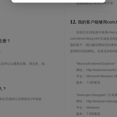
续期期限从1年到10年不等
12.
我的客户能够用com.ht
目前正在浏览器中使用i-Nav
com.ht/net.ht/org.ht中文域名
注册？
器的客户，我们建议网站访问者在
：
使用IDN浏览网站。目前支持ID
天后对公众重新注册。请注意，域
“Microsoft Internet Explorer“
网址： http://www.microsoft.
平台： Microsoft Windows XP
版本： 7.0和更高
转入？
“Netscape Navigator“ (只
意，域名将在完成转让后将延长1年有效
网址： http://browser.netscap
平台： Windows
版本： 7.0和更高