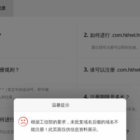
资质
2.
？
如何进行 .com.ht/net.
通过我司注册可以即刻生效。
3.
么注册规则？
谁可以注册 .com.ht/
"-"（英文中的连词号，即中横
4.
注册期限是多长？
开头和结尾。
温馨提示
注册期限从1年到10年不等。
长？要如何进行域名续费？
根据工信部的要求，未批复域名后缀的域名不
能注册！此页面仅供信息资料展示。
5.
续期期限是多长？
册的域名可以在后台进行续费生效。