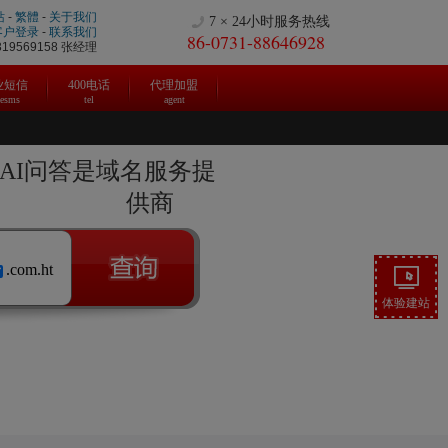
站
-
繁體
-
关于我们
7 × 24小时服务热线
客户登录
-
联系我们
86-0731-88646928
9569158 张经理
业短信
400电话
代理加盟
cesms
tel
agent
|AI问答是域名服务提
供商
.com.ht
体验建站