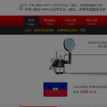
PC+手机
微站
合一建站，
全网营销建站专家
+
+APP+小程序五
首页
网站建设
特价优惠
域名注册
home
design
special
domain
首页
-
购买主机送网站，免费模板任你装！
ICANN与CN
级注册
.com.ht域名,是海地域
2418
价格:
元/1年